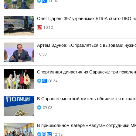
11:04
Олег Царёв: 397 украинских БПЛА сбито ПВО н
10:10
Артём Здунов: «Справляться с вызовами нужно
10:30
Спортивная династия из Саранска: три поколе
08:54
В Саранске местный житель обвиняется в краже
09:03
В пришкольном лагере «Радуга» сотрудники М
12:13