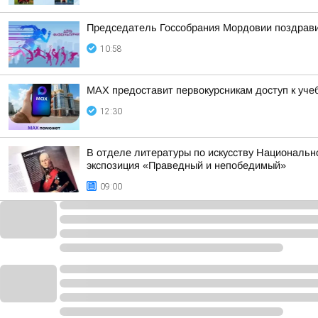
Председатель Госсобрания Мордовии поздрави
10:58
MAX предоставит первокурсникам доступ к уче
12:30
В отделе литературы по искусству Национальн
экспозиция «Праведный и непобедимый»
09:00