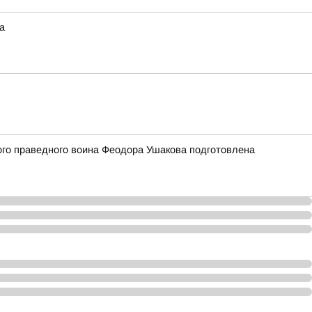
а
того праведного воина Феодора Ушакова подготовлена