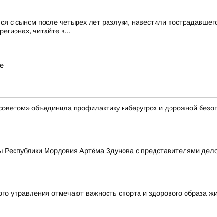
ся с сыном после четырех лет разлуки, навестили пострадавше
егионах, читайте в...
ие
советом» объединила профилактику киберугроз и дорожной безо
ы Республики Мордовия Артёма Здунова с представителями дело
ого управления отмечают важность спорта и здорового образа ж