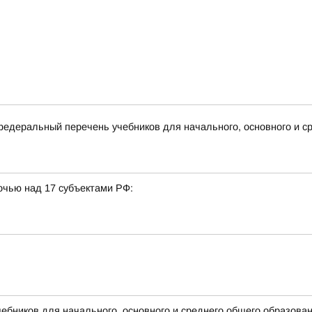
деральный перечень учебников для начального, основного и ср
очью над 17 субъектами РФ:
бников для начального, основного и среднего общего образова