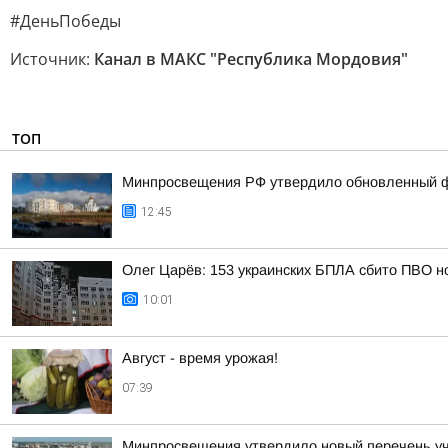
#ДеньПобеды
Источник:
Канал в МАКС "Республика Мордовия"
ТОП
Минпросвещения РФ утвердило обновленный фе
12:45
Олег Царёв: 153 украинских БПЛА сбито ПВО н
10:01
Август - время урожая!
07:39
Минпросвещения утвердило новый перечень уче