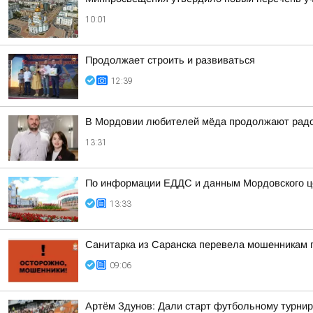
10:01
Продолжает строить и развиваться
12:39
В Мордовии любителей мёда продолжают радов
13:31
По информации ЕДДС и данным Мордовского це
13:33
Санитарка из Саранска перевела мошенникам 
09:06
Артём Здунов: Дали старт футбольному турнир