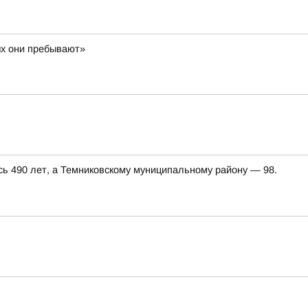
ых они пребывают»
сь 490 лет, а Темниковскому муниципальному району — 98.