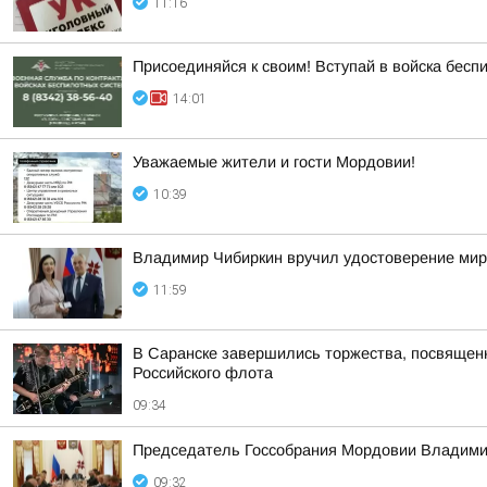
11:16
Присоединяйся к своим! Вступай в войска бесп
14:01
Уважаемые жители и гости Мордовии!
10:39
Владимир Чибиркин вручил удостоверение мир
11:59
В Саранске завершились торжества, посвященн
Российского флота
09:34
Председатель Госсобрания Мордовии Владимир
09:32