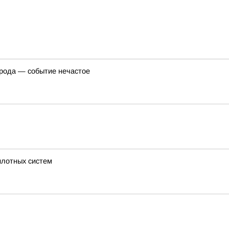
орода — событие нечастое
илотных систем