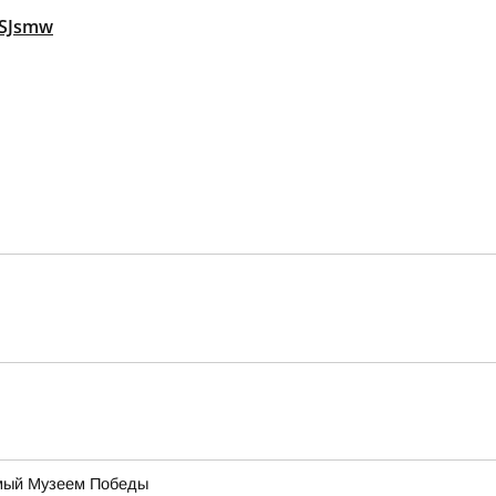
cSJsmw
уемый Музеем Победы