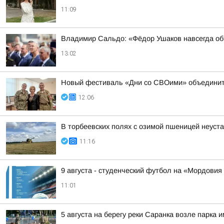
11:09
Владимир Сальдо: «Фёдор Ушаков навсегда о
13:02
Новый фестиваль «Дни со СВОими» объединит
12:06
В торбеевских полях с озимой пшеницей неуст
11:16
9 августа - студенческий футбол на «Мордовия
11:01
5 августа на берегу реки Саранка возле парка