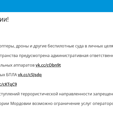
ии!
птеры, дроны и другие беспилотные суда в личных целя
транства предусмотрена административная ответственн
ельных аппаратов
vk.cc/cObn9t
тых БПЛА
vk.cc/cSJsdq
cc/cKTqC9
ступлений террористической направленности запреще
тории Мордовии возможно ограничение услуг операторо