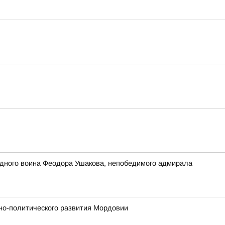
едного воина Феодора Ушакова, непобедимого адмирала
но-политического развития Мордовии