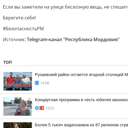
Если вы заметили на улице бесхозную вещь, не спеши
Берегите себя!
#БезопасностьРМ
Источник:
Telegram-канал "Республика Мордовия"
ТОП
Рузаевский район остается ягодной столицей 
13:06
Концертная программа в честь юбилея канони
10:22
Более 5 тысяч видеозаявок из 87 регионов стр