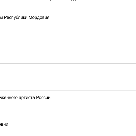
вы Республики Мордовия
уженного артиста России
овии