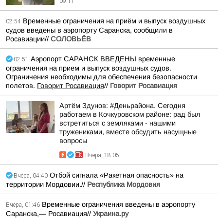
09:11
Временные ограничения на приём и выпуск воздушных
02:54
судов введены в аэропорту Саранска, сообщили в
Росавиации//
СОЛОВЬЁВ
Аэропорт САРАНСК ВВЕДЕНЫ временные
02:51
ограничения на прием и выпуск воздушных судов.
Ограничения необходимы для обеспечения безопасности
полетов.
Говорит Росавиация
//
Говорит Росавиация
Артём Здунов: #Деньрайона. Сегодня
работаем в Кочкуровском районе: рад был
встретиться с земляками - нашими
тружениками, вместе обсудить насущные
вопросы
Вчера, 18:05
Отбой сигнала «Ракетная опасность» на
Вчера, 04:40
территории Мордовии.//
Республика Мордовия
Временные ограничения введены в аэропорту
Вчера, 01:46
Саранска,— Росавиация//
Украина.ру