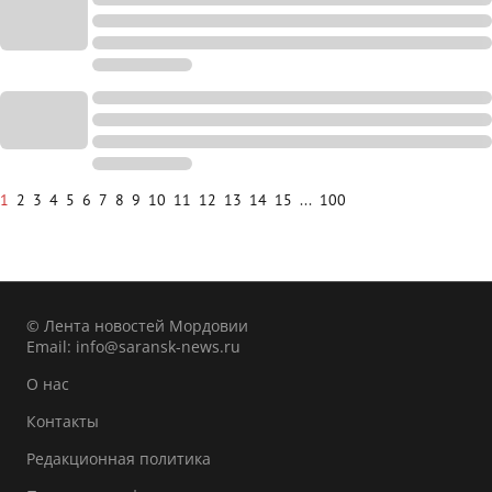
1
2
3
4
5
6
7
8
9
10
11
12
13
14
15
...
100
© Лента новостей Мордовии
Email:
info@saransk-news.ru
О нас
Контакты
Редакционная политика