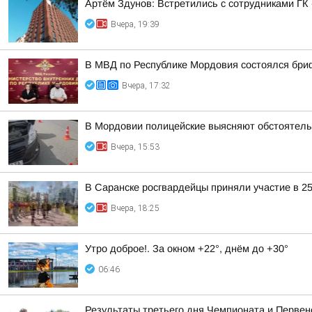
Артём Здунов: Встретились с сотрудниками Г
Вчера, 19:39
В МВД по Республике Мордовия состоялся бри
Вчера, 17:32
В Мордовии полицейские выясняют обстоятель
Вчера, 15:53
В Саранске росгвардейцы приняли участие в 2
Вчера, 18:25
Утро доброе!. За окном +22°, днём до +30°
06:46
Результаты третьего дня Чемпионата и Первен