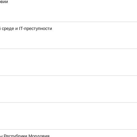
овии
среде и IT-преступности
вы Республики Мордовия