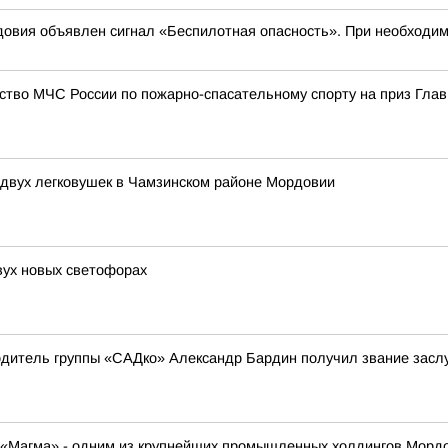
овия объявлен сигнал «Беспилотная опасность». При необходимо
ство МЧС России по пожарно-спасательному спорту на приз Гла
 двух легковушек в Чамзинском районе Мордовии
ух новых светофорах
одитель группы «САДко» Александр Бардин получил звание засл
К «Магма» - одним из крупнейших промышленных холдингов Морд