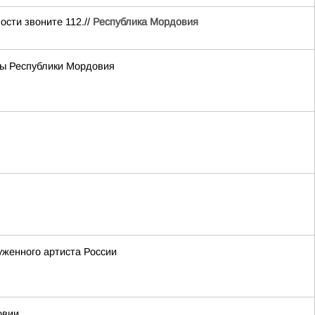
сти звоните 112.//
Республика Мордовия
вы Республики Мордовия
уженного артиста России
овии