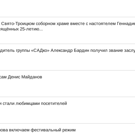
и Свято-Троицком соборном храме вместе с настоятелем Геннад
вящённых 25-летию...
одитель группы «САДко» Александр Бардин получил звание заслу
 сам Денис Майданов
 и стали любимцами посетителей
снова включаем фестивальный режим