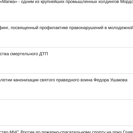
К «Магма» - одним из крупнейших промышленных холдингов Морд
финг, посвященный профилактике правонарушений в молодежной 
ства смертельного ДТП
5летии канонизации святого праведного воина Федора Ушакова
ство МЧС России по пожарно-спасательному спорту на приз Гла