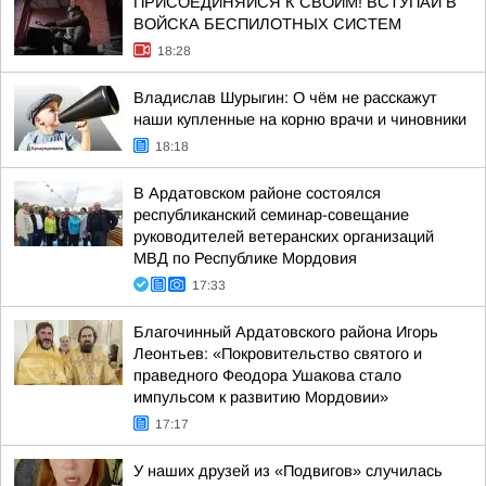
ПРИСОЕДИНЯЙСЯ К СВОИМ! ВСТУПАЙ В
ВОЙСКА БЕСПИЛОТНЫХ СИСТЕМ
18:28
Владислав Шурыгин: О чём не расскажут
наши купленные на корню врачи и чиновники
18:18
В Ардатовском районе состоялся
республиканский семинар-совещание
руководителей ветеранских организаций
МВД по Республике Мордовия
17:33
Благочинный Ардатовского района Игорь
Леонтьев: «Покровительство святого и
праведного Феодора Ушакова стало
импульсом к развитию Мордовии»
17:17
У наших друзей из «Подвигов» случилась