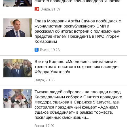
святого праведного воина Феодора Ушакова
Вчера, 21:39
Глава Мордовии Артём Здунов пообщался с
журналистами республиканских СМИ и
рассказал об итогах встречи с полномочным
представителем Президента в ПФО Игорем
Комаровым
Вчера, 19:28
Виктор Кидяев: «Мордовия с вниманием и
трепетом относится к сохранению наследия
Фёдора Ушакова!»
Вчера, 20:36
Тысячи людей собрались на площади перед
Кафедральным собором Святого праведного
Феодора Ушакова в Саранске 5 августа, где
состоялся праздничный концерт «Адмирал
Ушаков объединяет» в рамках торжеств,
посвященных канонизации...
Вчера, 17:09