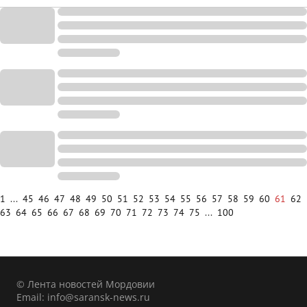
1
...
45
46
47
48
49
50
51
52
53
54
55
56
57
58
59
60
61
62
63
64
65
66
67
68
69
70
71
72
73
74
75
...
100
© Лента новостей Мордовии
Email:
info@saransk-news.ru