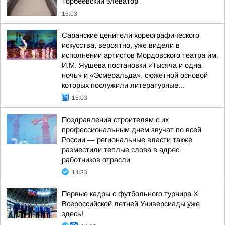
Торбеевский элеватор
15:03
Саранские ценители хореографического
искусства, вероятно, уже видели в
исполнении артистов Мордовского театра им.
И.М. Яушева постановки «Тысяча и одна
ночь» и «Эсмеральда», сюжетной основой
которых послужили литературные...
15:03
Поздравления строителям с их
профессиональным днем звучат по всей
России — региональные власти также
разместили теплые слова в адрес
работников отрасли
14:33
Первые кадры с футбольного турнира X
Всероссийской летней Универсиады уже
здесь!